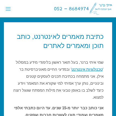
לגו
לתוכן
תוכן
א
י
ת
י
ב
ר
נ
כתיבת מאמרים לאינטרנט, כותב
ר
-
תוכן ומאמרים לאתרים
א
ש
ף
ה
שמי איתי ברנר, בעל תואר ראשון בלימודי מידע במסלול
כ
ת
י
'
טכנולוגיות אינטרנט
' ובמדעי החיים מאוניברסיטת בר
ב
ה
אילן. אני מתמחה בכתיבת תכנים לעסקים קטנים
ובינוניים, נותן ערך אמיתי למי שקורא את המאמר ויודע
ל
ר
כיצד לשלב בו באופן טבעי את מילות המפתח שגוגל רוצה
ש
ת
למצוא.
אני כותב כבר יותר מ-15 שנים. עד היום כתבתי אלפי
מאמרים ועמודי תוכן לעשרות חברות ועסקים,