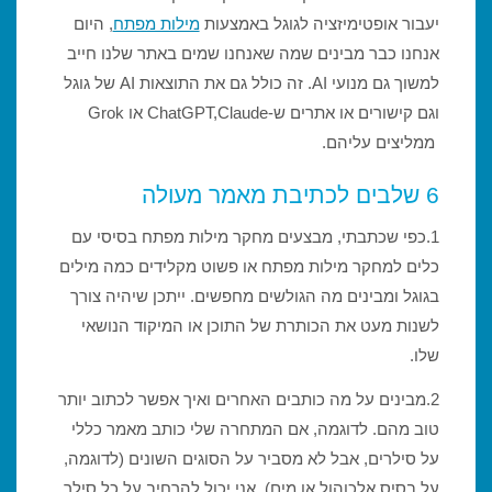
יעבור אופטימיזציה לגוגל באמצעות
מילות מפתח
, היום
אנחנו כבר מבינים שמה שאנחנו שמים באתר שלנו חייב
למשוך גם מנועי AI. זה כולל גם את התוצאות AI של גוגל
וגם קישורים או אתרים ש-ChatGPT,Claude או Grok
ממליצים עליהם.
6 שלבים לכתיבת מאמר מעולה
1.כפי שכתבתי, מבצעים מחקר מילות מפתח בסיסי עם
כלים למחקר מילות מפתח או פשוט מקלידים כמה מילים
בגוגל ומבינים מה הגולשים מחפשים. ייתכן שיהיה צורך
לשנות מעט את הכותרת של התוכן או המיקוד הנושאי
שלו.
2.מבינים על מה כותבים האחרים ואיך אפשר לכתוב יותר
טוב מהם. לדוגמה, אם המתחרה שלי כותב מאמר כללי
על סילרים, אבל לא מסביר על הסוגים השונים (לדוגמה,
על בסיס אלכוהול או מים), אני יכול להרחיב על כל סילר,