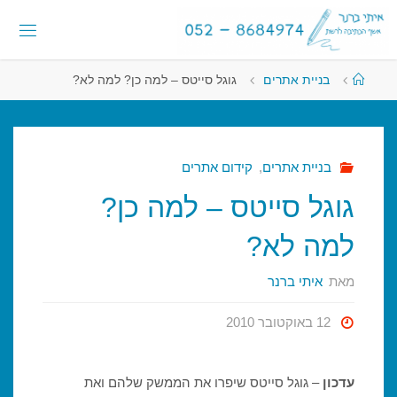
לגו
לתוכן
תוכן
א
י
ת
י
עמוד
בניית אתרים
גוגל סייטס – למה כן? למה לא?
ראשי
ב
ר
נ
ר
-
א
ש
בניית אתרים
,
קידום אתרים
ף
ה
גוגל סייטס – למה כן?
כ
ת
י
למה לא?
ב
ה
ל
ר
מאת
איתי ברנר
ש
ת
12 באוקטובר 2010
עדכון
– גוגל סייטס שיפרו את הממשק שלהם ואת