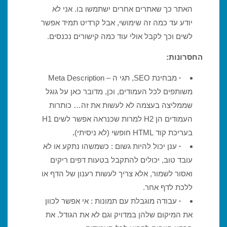
האתר כך שאתרים אחרים ישתמשו בו. אני לא
יודע עד כמה זה שימושי, אבל קרדיט תמיד אפשר
לשים וכך לקבל אולי עוד כמה קישורים נכנסים.
החסרונות:
·
מבחינת SEO, תגי ה – Meta Description
משותפים לכל העמודים, וכן, מדובר כאן על גוגל
שממליצה בעצמה לא לעשות את זה… כותרות
העמודים הן H2 למרות שכנראה אפשר לשים H1
בעריכת קוד HTML חופשי (לא ניסיתי)
.
·
ענן יכול להיות גשום : כשמשהו נתקע או לא
עובד טוב, יכולים להתקבל בטעות דפים ריקים
ואסור לשמור, אלא צריך לעשות רענון של הדף או
ללכת לדף אחר.
·
עבודה מוגבלת עם תמונות : אי אפשר לכוון
את המיקום שלהן במדויק וגם לא את הגודל. את