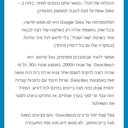
היכולות של הכלי : כאשר אתם נכנסים לאתר,
בחרו ב –
New Sites על מנת לעבור לממשק המעודכן
הפלטפורמה של Google Sites היא לא ממש חדשה,
ובכל זאת, נחשפתי אליה רק כשלקוח שלי רצה לבנות
אתר בשיטת "שגר ושכח", בלי לדאוג לכל מיני עלויות
(ובמקרה שלו גם בלי דומיין מיוחד).
אפשר להגיד שבמובנים מסוימים, גוגל סייטס היא
הGeocities של שנות ה2000. באמצע שנות ה90, כל מי
שהיה רוצה להקים לעצמו אתר צנוע או דף בית היה עושה
זאת באמצעות Geocities, שרות חינמי עם כתובות קצרות
יחסית שנתן כמה מגה בייטים בחינם לכל דורש. המודל
הזה עבד עד לפני בערך שנתיים, אז החליטו ביאהו לסגור
את השאלטר.
גוגל קצת יותר נדיבים מGeocities והם מציעים כמאה
מגה בייט אחסון . לא ממש ידוע מהו נפח התעבורה