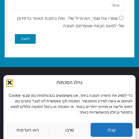
שמרו את שמי, האימייל שלי, ואת כתובת האתר בדפדפן
שלי לפעם הבאה שאפרסם תגובה.
נהלו הסכמות
מדיניות פרטיות
|
הצהרות נגישות
|
כדי לספק את החוויה הטובה ביותר, אנו משתמשים בטכנולוגיות כמו קובצי Cookie
COOKIE POLICY (EU)
לאחסון או גישה למידע מהמכשיר. הסכמה לכך מאפשרת לנו לעבד נתונים כמו
דפוסי גלישה או מזהים ייחודיים באתר. אי הסכמה או ביטול הסכמה עלולים לפגוע
כל הזכויות שמורות לאיתי ברנר 2026
בתפקוד ובחלק מהאפשרויות באתר.
קבלו
סרבו
ראו העדפות
פועל על גבי
Fluida
WordPress.
&