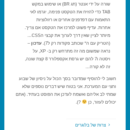
שורה על ידי אנטר (תג BR) או שימוש במקש
TAB כדי להזיח את הטקסט פנימה, יגרמו לאי
התאמות עם דפדפנים אחרים או רזולוציות
אחרות. עדיף פשוט למרכז את הטקסט אם צריך.
מיותר לציין שאין דרך לערוך את קבצי הCSS…
(הטריק עם ה* שכותב פקודות רק ל7).
עדכון
–
נראה שמשום מה זה מתרחש רק ב- XP, על
ויסטה ו7 להם יש גרסת אקספלורר 8 קצת שונה,
זה לא קורה…
חשוב לי להוסיף שמדובר בסך הכול על ניסיון של שבוע
וחצי עם המערכת. אני בטוח שיש דברים נוספים שלא
שמתי לב אליהם ואשמח לעדכן את הפוסט בעתיד. (אתם
יכולים לעזור, כן
?).
צרות של בלוגרים