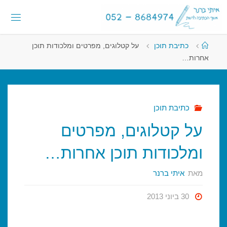
לגו
לתוכן
תוכן
א
י
ת
י
עמוד
כתיבת תוכן
על קטלוגים, מפרטים ומלכודות תוכן
ראשי
ב
ר
נ
אחרות…
ר
-
א
ש
כתיבת תוכן
ף
ה
על קטלוגים, מפרטים
כ
ת
י
ב
ה
ומלכודות תוכן אחרות…
ל
ר
מאת
איתי ברנר
ש
ת
30 ביוני 2013