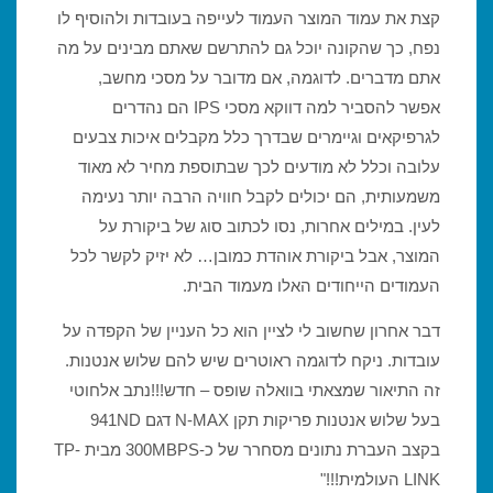
קצת את עמוד המוצר העמוד לעייפה בעובדות ולהוסיף לו
נפח, כך שהקונה יוכל גם להתרשם שאתם מבינים על מה
אתם מדברים. לדוגמה, אם מדובר על מסכי מחשב,
אפשר להסביר למה דווקא מסכי IPS הם נהדרים
לגרפיקאים וגיימרים שבדרך כלל מקבלים איכות צבעים
עלובה וכלל לא מודעים לכך שבתוספת מחיר לא מאוד
משמעותית, הם יכולים לקבל חוויה הרבה יותר נעימה
לעין. במילים אחרות, נסו לכתוב סוג של ביקורת על
המוצר, אבל ביקורת אוהדת כמובן… לא יזיק לקשר לכל
העמודים הייחודים האלו מעמוד הבית.
דבר אחרון שחשוב לי לציין הוא כל העניין של הקפדה על
עובדות. ניקח לדוגמה ראוטרים שיש להם שלוש אנטנות.
זה התיאור שמצאתי בוואלה שופס – חדש!!!נתב אלחוטי
בעל שלוש אנטנות פריקות תקן N-MAX דגם 941ND
בקצב העברת נתונים מסחרר של כ-300MBPS מבית TP-
LINK העולמית!!!"