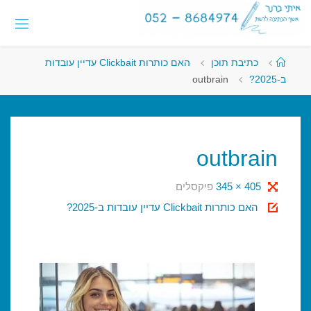
לגו
לתוכן
תוכן
א
י
ת
י
עמוד
כתיבת תוכן
האם כותרות Clickbait עדיין עובדות
ראשי
ב
ר
נ
ב-2025?
outbrain
ר
-
א
ש
ף
ה
outbrain
כ
ת
י
גודל
405 × 345
פיקסלים
ב
ה
מלא
האם כותרות Clickbait עדיין עובדות ב-2025?
ל
ר
ש
ת