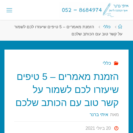
לגו
לתוכן
תוכן
א
י
ת
י
עמוד
כללי
הזמנת מאמרים – 5 טיפים שיעזרו לכם לשמור
ראשי
ב
ר
נ
על קשר טוב עם הכותב שלכם
ר
-
א
ש
כללי
ף
ה
הזמנת מאמרים – 5 טיפים
כ
ת
י
ב
ה
שיעזרו לכם לשמור על
ל
ר
קשר טוב עם הכותב שלכם
ש
ת
מאת
איתי ברנר
20 ביולי 2021