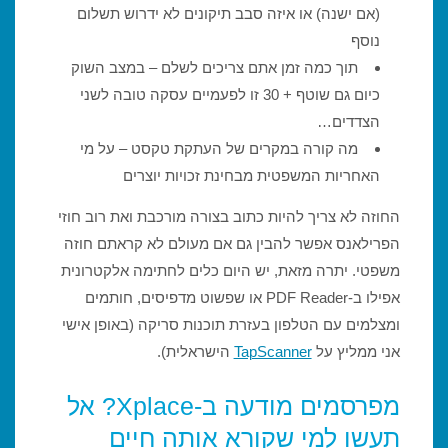
(אם ישנה) או איזה סבב תיקונים לא ידרוש תשלום
נוסף
תוך כמה זמן אתם צריכים לשלם – במצב השוק
כיום גם שוטף + 30 זו לפעמיים עסקה טובה לשני
הצדדים…
מה קורה במקרים של העתקת טקסט – על מי
האחריות המשפטית מבחינת זכויות יוצרים
החוזה לא צריך להיות כתוב בצורה מורכבת ואת רוב חוזי
הפרילאנס אפשר להבין גם אם מעולם לא קראתם חוזה
משפטי. יתרה מזאת, יש היום כלים לחתימה אלקטרונית
אפילו ב-PDF Reader או שפשוט מדפיסים, חותמים
ומצלמים עם הטלפון בעזרת תוכנות סריקה (באופן אישי
אני ממליץ על
TapScanner
הישראלית).
מפרסמים מודעה ב-Xplace? אל
תעשו למי שקורא אותה חיים