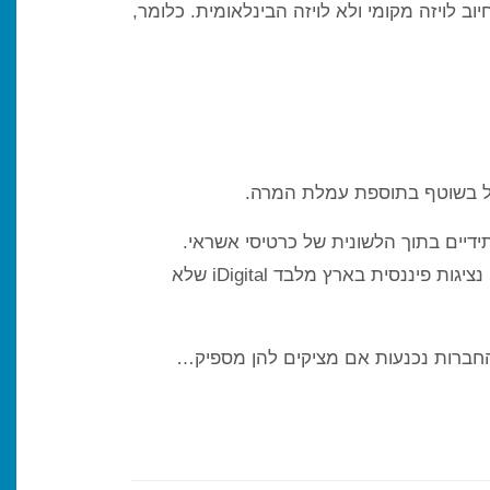
חודש, זה אומר שהם עושים חיוב לויזה מקומי ולא לויזה הבינלאומית. כלומר,
ף, אלא מופיעים בחיובים עתידיים בתוך הלשונית של כרטיסי אשראי.
החיובים היחידים שעדיין יורדים בשוטף הם אלו של itunes/appstore (מכיוון שאפל היא חברה אמריקאית שאין לה נציגות פיננסית בארץ מלבד iDigital שלא
 החברות נכנעות אם מציקים להן מספיק…