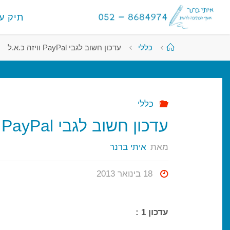
לגו
לתוכן
תיק ע
תוכן
א
י
ת
י
עמוד
כללי
עדכון חשוב לגבי PayPal וויזה כ.א.ל
ראשי
ב
ר
נ
ר
-
א
כללי
עדכון חשוב לגבי PayPal וויזה כ.א.ל
ש
ף
ה
כ
מאת
איתי ברנר
ת
י
18 בינואר 2013
ב
ה
ל
ר
עדכון 1 :
ש
ת