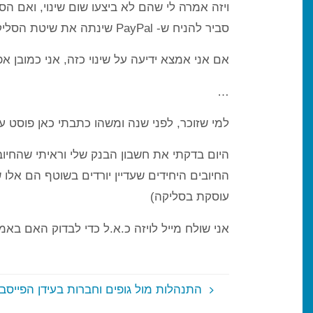
סביר להניח ש- PayPal שינתה את שיטת הסליקה שלה על מנת שלא לפגוע בלקוחות שלה.
אם אני אמצא ידיעה על שינוי כזה, אני כמובן א
…
למי שזוכר, לפני שנה ומשהו כתבתי כאן פוסט על כך שסכומים שמשולמים דרך PayPal
עוסקת בסליקה)
אני שולח מייל לויזה כ.א.ל כדי לבדוק האם ב
התנהלות מול גופים וחברות בעידן הפייסבו