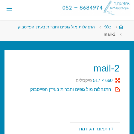
לגו
לתוכן
תוכן
א
י
ת
י
עמוד
כללי
התנהלות מול גופים וחברות בעידן הפייסבוק
ראשי
ב
ר
נ
mail-2
ר
-
א
ש
ף
ה
mail-2
כ
ת
י
גודל
660 × 517
פיקסלים
ב
ה
מלא
התנהלות מול גופים וחברות בעידן הפייסבוק
ל
ר
ש
ת
התמונה הקודמת