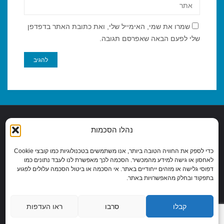
שמרו את שמי, האימייל שלי, ואת כתובת האתר בדפדפן
שלי לפעם הבאה שאפרסם תגובה.
נהלו הסכמות
מדיניות פרטיות
|
הצהרות נגישות
|
כדי לספק את החוויה הטובה ביותר, אנו משתמשים בטכנולוגיות כמו קובצי Cookie
COOKIE POLICY (EU)
לאחסון או גישה למידע מהמכשיר. הסכמה לכך מאפשרת לנו לעבד נתונים כמו
דפוסי גלישה או מזהים ייחודיים באתר. אי הסכמה או ביטול הסכמה עלולים לפגוע
כל הזכויות שמורות לאיתי ברנר 2026
בתפקוד ובחלק מהאפשרויות באתר.
קבלו
סרבו
ראו העדפות
פועל על גבי
Fluida
WordPress.
&