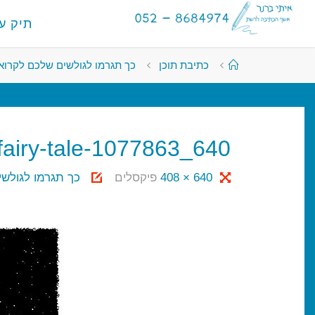
לגו
לתוכן
תיק ע
תוכן
א
י
ת
י
עמוד
כתיבת תוכן
כך תגרמו לגולשים שלכם לקרוא
ראשי
ב
ר
נ
ר
-
א
fairy-tale-1077863_640
ש
ף
גודל
640 × 408
פיקסלים
כך תגרמו לגולש
ה
כ
מלא
ת
י
ב
ה
ל
ר
ש
ת