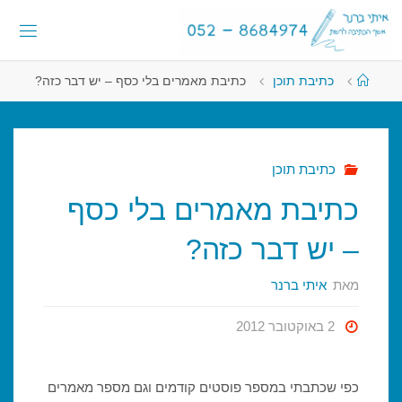
לגו
לתוכן
תוכן
א
י
ת
י
עמוד
כתיבת תוכן
כתיבת מאמרים בלי כסף – יש דבר כזה?
ראשי
ב
ר
נ
ר
-
א
ש
כתיבת תוכן
ף
ה
כתיבת מאמרים בלי כסף
כ
ת
י
– יש דבר כזה?
ב
ה
ל
ר
מאת
איתי ברנר
ש
ת
2 באוקטובר 2012
כפי שכתבתי במספר פוסטים קודמים וגם מספר מאמרים