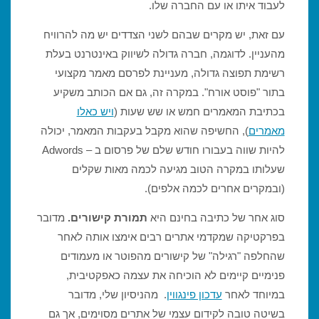
לעבוד איתו או עם החברה שלו.
עם זאת, יש מקרים שבהם לשני הצדדים יש מה להרוויח
מהעניין. לדוגמה, חברה גדולה לשיווק באינטרנט בעלת
רשימת תפוצה גדולה, מעניינת לפרסם מאמר מקצועי
בתור "פוסט אורח". במקרה זה, גם אם הכותב משקיע
בכתיבת המאמרים חמש או שש שעות (
ויש כאלו
מאמרים
), החשיפה שהוא מקבל בעקבות המאמר, יכולה
להיות שווה בעבורו חודש שלם של פרסום ב – Adwords
שעלותו במקרה הטוב מגיעה לכמה מאות שקלים
(ובמקרים אחרים לכמה אלפים).
סוג אחר של כתיבה בחינם היא
תמורת קישורים.
מדובר
בפרקטיקה שמקדמי אתרים רבים אימצו אותה לאחר
שהחלפה "רגילה" של קישורים מהפוטר או מעמודים
פנימיים קיימים לא הוכיחה את עצמה כאפקטיבית,
במיוחד לאחר
עדכון פינגווין
. מהניסיון שלי, מדובר
בשיטה טובה לקידום עצמי של אתרים מסוימים, אך גם