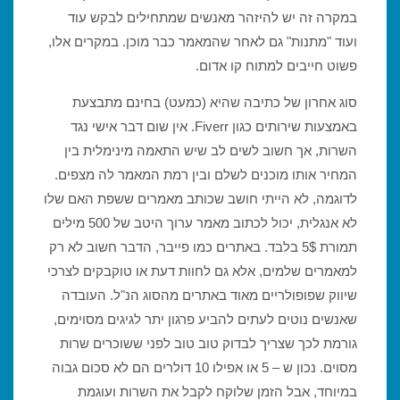
במקרה זה יש להיזהר מאנשים שמתחילים לבקש עוד
ועוד "מתנות" גם לאחר שהמאמר כבר מוכן. במקרים אלו,
פשוט חייבים למתוח קו אדום.
סוג אחרון של כתיבה שהיא (כמעט) בחינם מתבצעת
באמצעות שירותים כגון Fiverr. אין שום דבר אישי נגד
השרות, אך חשוב לשים לב שיש התאמה מינימלית בין
המחיר אותו מוכנים לשלם ובין רמת המאמר לה מצפים.
לדוגמה, לא הייתי חושב שכותב מאמרים ששפת האם שלו
לא אנגלית, יכול לכתוב מאמר ערוך היטב של 500 מילים
תמורת 5$ בלבד. באתרים כמו פייבר, הדבר חשוב לא רק
למאמרים שלמים, אלא גם לחוות דעת או טוקבקים לצרכי
שיווק שפופולריים מאוד באתרים מהסוג הנ"ל. העובדה
שאנשים נוטים לעתים להביע פרגון יתר לגיגים מסוימים,
גורמת לכך שצריך לבדוק טוב טוב לפני ששוכרים שרות
מסוים. נכון ש – 5 או אפילו 10 דולרים הם לא סכום גבוה
במיוחד, אבל הזמן שלוקח לקבל את השרות ועוגמת